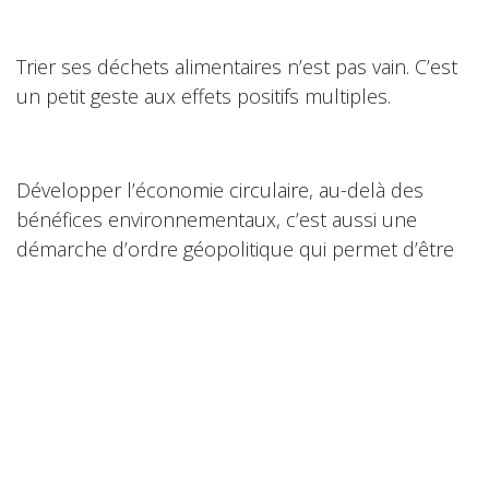
Trier ses déchets alimentaires n’est pas vain. C’est
un petit geste aux effets positifs multiples.
Développer l’économie circulaire, au-delà des
bénéfices environnementaux, c’est aussi une
démarche d’ordre géopolitique qui permet d’être
moins dépendants – que l’on parle d’énergie, de
matières premières, de matériaux ou
d’alimentation… – de zones à risques ou d’états
voyous.
Un grand merci à Grand Orly Seine Bièvre pour sa