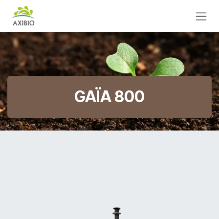
Se rendre au contenu
GAÏA 800